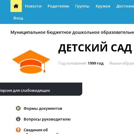
Новости
Родителям
Группы
Кружки
Достиже
Вход
Муниципальное бюджетное дошкольное образовательн
ДЕТСКИЙ САД
Год основания
1999 год
Языки образ
Версия для слабовидящих
Формы документов
Вопросы руководителю
Сведения об