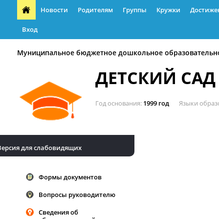
Новости
Родителям
Группы
Кружки
Достиже
Вход
Муниципальное бюджетное дошкольное образовательн
ДЕТСКИЙ САД
Год основания
1999 год
Языки образ
Версия для слабовидящих
Формы документов
Вопросы руководителю
Сведения об