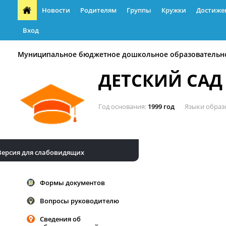
Новости
Родителям
Группы
Кружки
Достиже
Вход
Муниципальное бюджетное дошкольное образовательн
ДЕТСКИЙ САД
Год основания
1999 год
Языки образ
Версия для слабовидящих
Формы документов
Вопросы руководителю
Сведения об